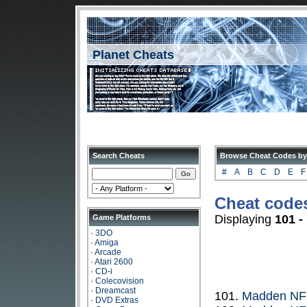
Planet Cheats
Search Cheats
Browse Cheat Codes by
#
A
B
C
D
E
F
Cheat codes
Displaying
101 -
Game Platforms
·
3DO
·
Amiga
·
Arcade
·
Atari 2600
·
CD-i
·
Colecovision
·
Dreamcast
101.
Madden NF
·
DVD Extras