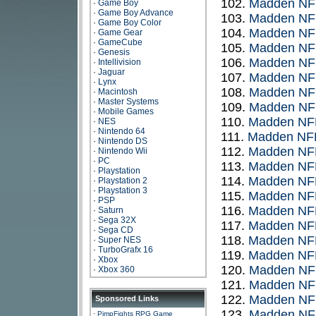
102.
Madden NF
·
Game Boy
·
Game Boy Advance
103.
Madden NF
·
Game Boy Color
104.
Madden NF
·
Game Gear
·
GameCube
105.
Madden NF
·
Genesis
106.
Madden NF
·
Intellivision
·
Jaguar
107.
Madden NF
·
Lynx
108.
Madden NF
·
Macintosh
·
Master Systems
109.
Madden NF
·
Mobile Games
110.
Madden NF
·
NES
·
Nintendo 64
111.
Madden NF
·
Nintendo DS
112.
Madden NF
·
Nintendo Wii
·
PC
113.
Madden NF
·
Playstation
114.
Madden NF
·
Playstation 2
·
Playstation 3
115.
Madden NF
·
PSP
116.
Madden NF
·
Saturn
·
Sega 32X
117.
Madden NF
·
Sega CD
118.
Madden NF
·
Super NES
·
TurboGrafx 16
119.
Madden NF
·
Xbox
120.
Madden NF
·
Xbox 360
121.
Madden NF
122.
Madden NF
Sponsored Links
123.
Madden NFL 
·
PimpFights RPG Game