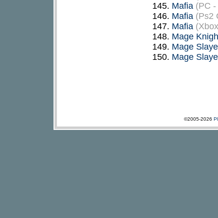
145.
Mafia
(PC -
146.
Mafia
(Ps2 
147.
Mafia
(Xbox
148.
Mage Knigh
149.
Mage Slaye
150.
Mage Slaye
©2005-2026
P