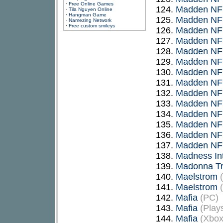
·
Free Online Games
124.
Madden NF
·
Tila Nguyen Online
·
Hangman Game
125.
Madden NF
·
Namezing Network
·
Free custom smileys
126.
Madden NF
127.
Madden NF
128.
Madden NF
129.
Madden NF
130.
Madden NF
131.
Madden NF
132.
Madden NF
133.
Madden NF
134.
Madden NF
135.
Madden NF
136.
Madden NF
137.
Madden NF
138.
Madness Int
139.
Madonna Tr
140.
Maelstrom
141.
Maelstrom
142.
Mafia
(PC)
143.
Mafia
(Plays
144.
Mafia
(Xbox